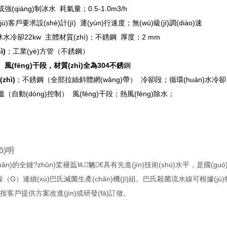
；常溫或強(qiáng)制冰水 耗氣量；0.5-1.0m3/h
jù)客戶要求設(shè)計(jì) 運(yùn)行速度；無(wú)級(jí)調(diào)速
冷卻22kw 主體材質(zhì)；不銹鋼 厚度；2 mm
ì)
；工業(yè)方管（不銹鋼）
、風(fēng)干段，材質(zhì)全為304不銹
鋼
zhì)
；不銹鋼（全部拉絲斜體網(wǎng)帶） 冷卻段；循環(huán)水冷卻
溫（自動(dòng)控制） 風(fēng)干段；熱風(fēng)除水；
uō)明
ǎn)的全鏈?zhǔn)桨褪蠚⒕魉€具有先進(jìn)技術(shù)水平，是國(gu
）連續(xù)巴氏滅菌生產(chǎn)機(jī)組。巴氏殺菌流水線可根據(jù)特殊
可按客戶提供方案改進(jìn)或研發(fā)訂做。