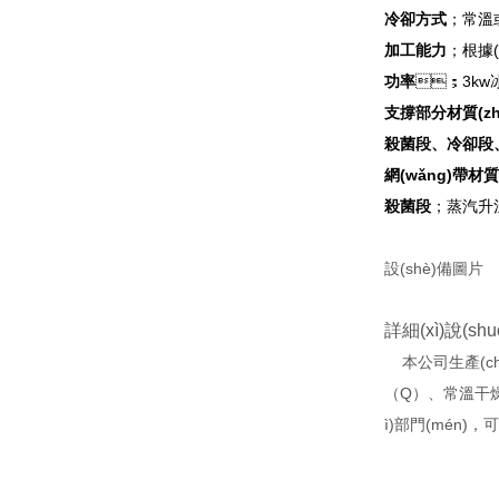
冷卻方式

加工能力
；根據(
功率
；3kw冰水
支撐部分材質(zh
殺菌段、冷卻段
網(wǎng)帶材質(
殺菌段
；蒸汽升
設(shè)備圖片
詳細(xì)說(sh
本公司生產(ch
（Q）、常溫干燥（G
ì)部門(mén)，