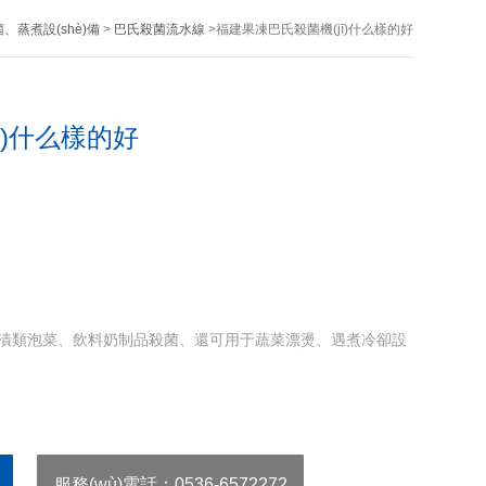
、蒸煮設(shè)備
>
巴氏殺菌流水線
>福建果凍巴氏殺菌機(jī)什么樣的好
ī)什么樣的好
、腌漬類泡菜、飲料奶制品殺菌、還可用于蔬菜漂燙、遇煮冷卻設
服務(wù)電話
：0536-6572272