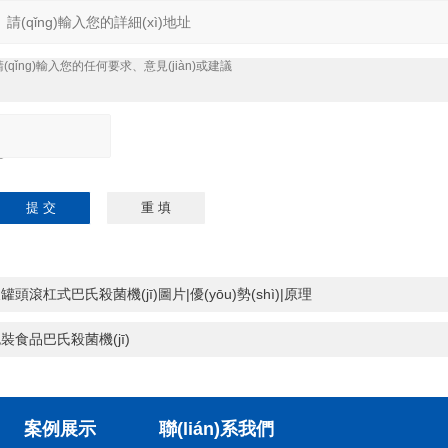
(qǐng)輸入計(jì)
算結(jié)果（填寫
xiě)阿拉伯?
āng)?shù)字），
罐頭滾杠式巴氏殺菌機(jī)圖片|優(yōu)勢(shì)|原理
如：三加四=7
裝食品巴氏殺菌機(jī)
案例展示
聯(lián)系我們