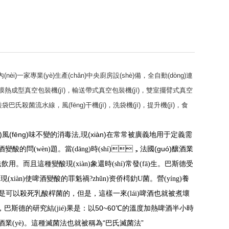
è)備
內(nèi)一家專業(yè)生產(chǎn)中央廚房設(shè)備，全自動(dòng)連
熱成型真空包裝機(jī)，輸送帶式真空包裝機(jī)，雙室擺臂式真空
裝袋巴氏殺菌流水線，風(fēng)干機(jī)，洗袋機(jī)，提升機(jī)，食
)風(fēng)味不變的消毒法,現(xiàn)在常常被廣義地用于定義需
法國(guó)
酸的問(wèn)題。當(dāng)時(shí)，
釀酒業
。而且這種變酸現(xiàn)象還時(shí)常發(fā)生。巴斯德受
他發(fā)現(xiàn)使啤酒變酸的罪魁禍?zhǔn)资侨樗釛U菌。營(yíng)養
方法是可以殺死乳酸桿菌的，但是，這樣一來(lái)啤酒也就被煮壞
50~60
，巴斯德的研究結(jié)果是：以
℃的溫度加熱啤酒半小時
“
”
的釀酒業(yè)。這種滅菌法也就被稱為
巴氏滅菌法