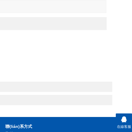
聯(lián)系方式
在線客服