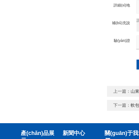
詳細(xì)地
址：
補(bǔ)充說
(shuō)明：
驗(yàn)證
碼：
請
(
d
上一篇：
山東
下一篇：
軟包
產(chǎn)品展
新聞中心
關(guān)于我