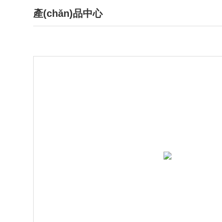
產(chǎn)品中心