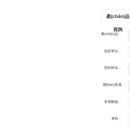
產(chǎn)品
咨詢
產(chǎn)品：
您的單位：
您的姓名：
聯(lián)系電
話：
常用郵箱：
省份：