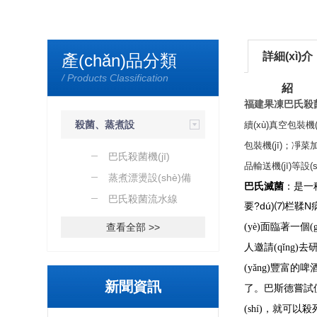
詳細(xì)介
產(chǎn)品分類
/ Products Classification
紹
福建果凍巴氏殺菌
殺菌、蒸煮設
續(xù)真空包裝機
包裝機(jī)；凈菜
(shè)備
巴氏殺菌機(jī)
品輸送機(jī)等設(shè
蒸煮漂燙設(shè)備
巴氏滅菌
：
是一
巴氏殺菌流水線
要?dú)⑺栏鞣
查看全部 >>
(yè)面臨著一個(g
人邀請(qǐng)去研究
(yǎng)豐富的
新聞資訊
了。巴斯德
(shí)，