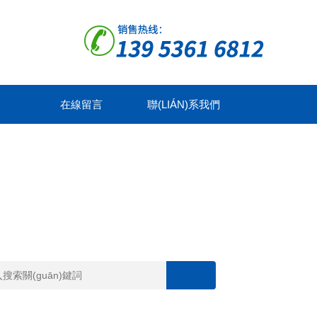
在線留言
聯(LIÁN)系我們