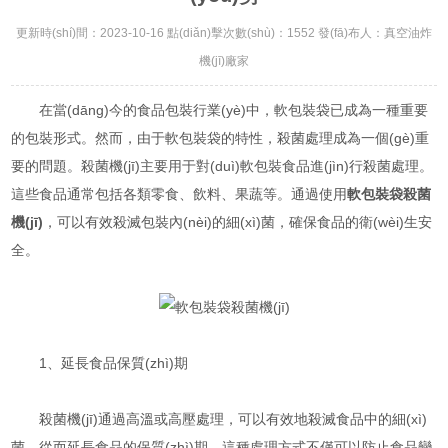
更新時(shí)間：2023-10-16 點(diǎn)擊次數(shù)：1552 發(fā)布人：真空油炸
機(jī)廠家
在當(dāng)今的食品包裝行業(yè)中，軟包裝袋已成為一種重要
的包裝形式。然而，由于軟包裝袋的特性，殺菌處理成為一個(gè)重
要的問題。殺菌機(jī)主要用于對(duì)軟包裝食品進(jìn)行殺菌處理。
這些食品通常包括各類零食、飲料、果蔬等。通過使用
軟包裝袋殺菌
機(jī)
，可以有效殺滅包裝內(nèi)的細(xì)菌，確保食品的衛(wèi)生安
全。
1、延長食品保質(zhì)期
殺菌機(jī)通過高溫或高壓處理，可以有效地殺滅食品中的細(xì)
菌，從而延長食品的保質(zhì)期。這種處理方式不僅可以防止食品變