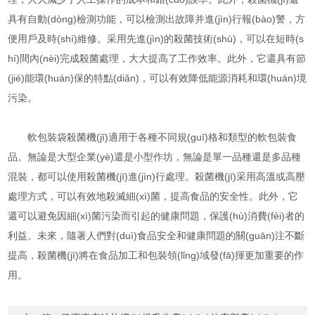
具有自動(dòng)檢測功能，可以檢測出故障并進(jìn)行報(bào)警，方
便用戶及時(shí)維修。采用先進(jìn)的殺菌技術(shù)，可以在短時(s
hí)間內(nèi)完成殺菌處理，大大提高了工作效率。此外，它還具有節
(jié)能環(huán)保的特點(diǎn)，可以有效降低能源消耗和環(huán)境
污染。
軟包裝袋殺菌機(jī)適用于各種不同規(guī)格和類型的軟包裝食
品。無論是大型企業(yè)還是小型作坊，無論是單一品種還是多品種
混裝，都可以使用殺菌機(jī)進(jìn)行處理。殺菌機(jī)采用高溫或高壓
處理方式，可以有效地殺滅細(xì)菌，提高食品的安全性。此外，它
還可以避免因細(xì)菌污染而引起的健康問題，保護(hù)消費(fèi)者的
利益。未來，隨著人們對(duì)食品安全和健康問題的關(guān)注不斷
提高，殺菌機(jī)將在食品加工和包裝領(lǐng)域發(fā)揮更加重要的作
用。