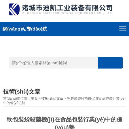
網(wǎng)站導(dǎo)航
技術(shù)文章
當(dāng)前位置：
主頁
>
技術(shù)文章
> 軟包裝袋殺菌機(jī)在食品包裝行業(yè)
中的優(yōu)勢
軟包裝袋殺菌機(jī)在食品包裝行業(yè)中的優
(yōu)勢