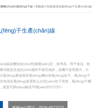
>
翻轉(zhuǎn)風(fēng)干線
>杏鮑菇小包裝袋清洗風(fēng)干生產(chǎn)線
ng)干生產(chǎn)線
ǎn)線該機技術(shù)性能穩(wěn)定，效率高。用于食品、飲
備的多種功能是其他設(shè)備所不能完成的，該機不使用蒸汽，大
風(fēng)量低噪音風(fēng)機自然風(fēng)吹干。風(fēng)干
并有逆反風(fēng)裝置防止出現(xiàn)吹干死角，風(fēng)干機
速度可調(diào)輸送平穩(wěn)。
服務(wù)電話
：0536-6572272