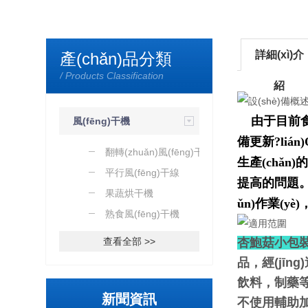
詳細(xì)介
產(chǎn)品分類
/ Products Classification
紹
由于目前食品
風(fēng)干機
備更新?lián
翻轉(zhuǎn)風(fēng)干線
生產(chǎn)
平行風(fēng)干線
提高的問題。采
果蔬烘干機
ǔn)作業(y
熟食風(fēng)干機
查看全部 >>
杏鮑菇小包裝袋
品，經(
飲料，制
新聞資訊
不使用輔助加熱