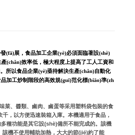
(fā)展，食品加工企業(yè)必須面臨著設(shè)
繁瑣、生產(chǎn)效率低，極大程度上提高了工人工資和
勢的。所以食品企業(yè)亟待解決生產(chǎn)自動化
工炒制階段的高效規(guī)范化標(biāo)準(zh
ào)味菜、醬類、鹵肉、鹵蛋等采用塑料袋包裝的食
，以方便迅速裝箱入庫。本機適用于食品，
的多種功能是其它設(shè)備所不能完成的。該機
。
該機不使用輔助加熱，大大的節(jié)約了能