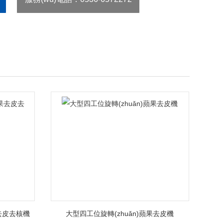
果去皮去核機
大型四工位旋轉(zhuǎn)蘋果去皮機