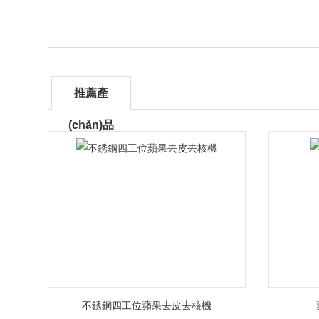
推薦產
(chǎn)品
不銹鋼四工位蘋果去皮去核機