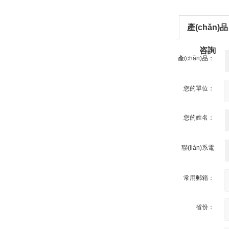
產(chǎn)品
咨詢
產(chǎn)品：
您的單位：
您的姓名：
聯(lián)系電
話：
常用郵箱：
省份：