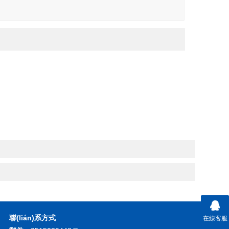
聯(lián)系方式
在線客服