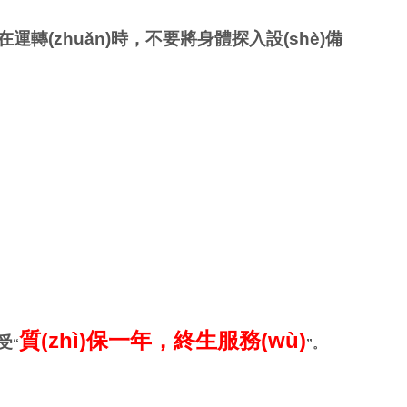
。
運轉(zhuǎn)時，不要將身體探入設(shè)備
質(zhì)保一年，終生服務(wù)
享受
“
”。