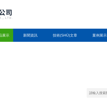
)品展示
新聞資訊
技術(SHÙ)文章
案例展示