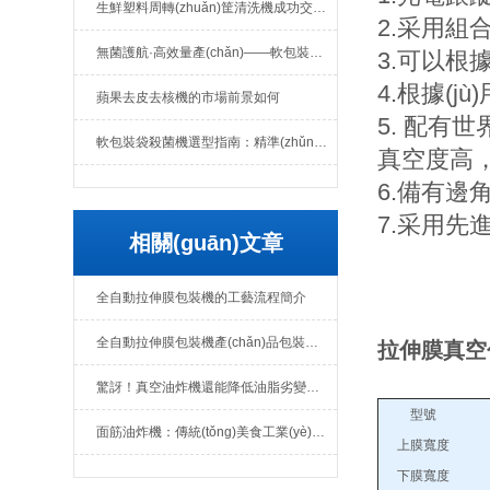
生鮮塑料周轉(zhuǎn)筐清洗機成功交付，發(fā)往河北市場
2.采用組合
無菌護航·高效量產(chǎn)——軟包裝袋殺菌機多領(lǐng)域應(yīng)用方案
3.可以根據
4.根據(j
蘋果去皮去核機的市場前景如何
5. 配有世
軟包裝袋殺菌機選型指南：精準(zhǔn)匹配工藝需求，保障食品安全與品質(zhì)
真空度高，質(
6.備有邊角廢
7.采用先進的橫
相關(guān)文章
全自動拉伸膜包裝機的工藝流程簡介
全自動拉伸膜包裝機產(chǎn)品包裝內(nèi)有氣怎么辦？
拉伸膜真空
驚訝！真空油炸機還能降低油脂劣變程度
型號
面筋油炸機：傳統(tǒng)美食工業(yè)化的智慧轉(zhuǎn)型
上膜寬度
下膜寬度