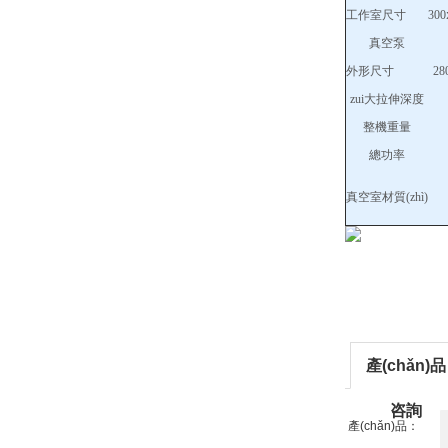
工作室尺寸
30
真空泵
外形尺寸
28
zui大拉伸深度
整機重量
總功率
真空室材質(zhì)
產(chǎn)品
咨詢
產(chǎn)品：