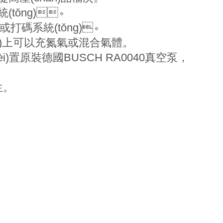
(tǒng)。
碼或打碼系統(tǒng)。
ǔ)上可以充氮氣或混合氣體。
i)置原裝德國BUSCH RA0040真空泵，
。