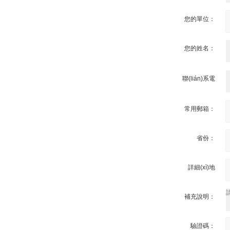
您的單位：
您的姓名：
聯(lián)系電
話：
常用郵箱：
省份：
詳細(xì)地
址：
補充說明：
驗證碼：