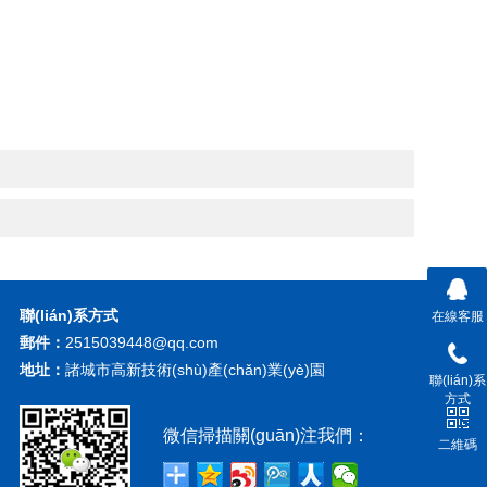
聯(lián)系方式
在線客服
郵件：
2515039448@qq.com
地址：
諸城市高新技術(shù)產(chǎn)業(yè)園
聯(lián)系
方式
微信掃描關(guān)注我們：
二維碼