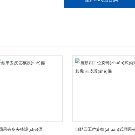
蘋果去皮去核設(shè)備
自動四工位旋轉(zhuǎn)式蘋