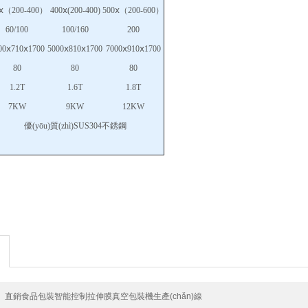
0ⅹ（200-400）
400ⅹ(200-400)
500ⅹ（200-600）
60/100
100/160
200
00ⅹ710ⅹ1700
5000ⅹ810ⅹ1700
7000ⅹ910ⅹ1700
80
80
80
1.2T
1.6T
1.8T
7KW
9KW
12KW
優(yōu)質(zhì)SUS304不銹鋼