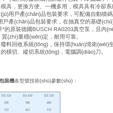
模具，更換方便、一機多用，模具具有冷卻系統
(jù)用戶產(chǎn)品包裝要求，可配備自動噴
ù)用戶產(chǎn)品包裝要求，在抽真空的基礎(ch
界*的原裝德國BUSCH RA0203真空泵，且內(nè
zhì)量穩(wěn)定，耐用可靠。
料回收系統(tǒng)，保持環(huán)境衛(wèi)生
切、縱切系統(tǒng)，電腦調(diào)刀。
包裝機
各型號技術(shù)參數(shù)：
DZ-320
DZ-420
DZ-520
296
396
496
322
422
522