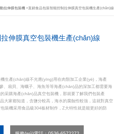
動拉伸膜包裝機
>直銷食品包裝智能控制拉伸膜真空包裝機生產(chǎn)線
伸膜真空包裝機生產(chǎn)線
chǎn)線不光應(yīng)用在肉類加工企業(yè)，海產
、海參、扇貝、海蠣子、海魚等等海產(chǎn)品的深加工都需要海
正確的采購海產(chǎn)品真空包裝機，那就要了解我們包裝產
ǎn)品大家都知道，含鹽分較高，海水的腐蝕性較強，這就對真空
真空包裝機采用食品級304板材制作，Z大特性就是能更好的防
服務(wù)電話
：0536-6572272